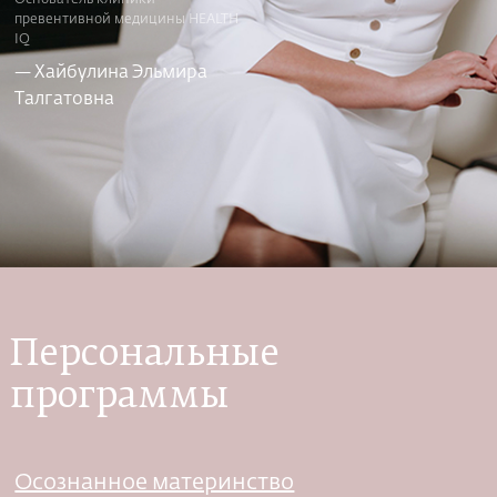
превентивной медицины HEALTH
IQ
— Хайбулина Эльмира
Талгатовна
Персональные
программы
Осознанное материнство