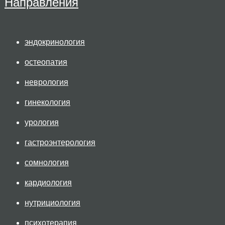
Направления
эндокринология
остеопатия
неврология
гинекология
урология
гастроэнтерология
сомнология
кардиология
нутрициология
п
сихотерапия