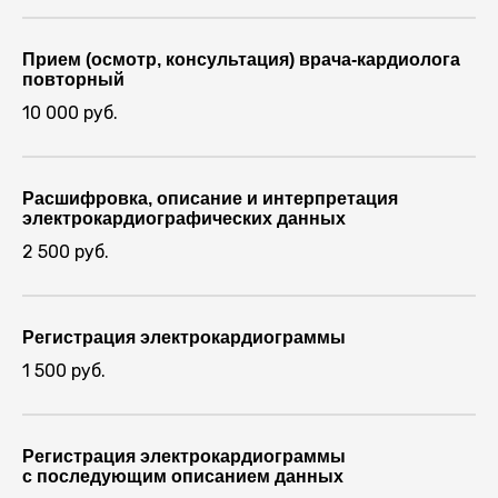
Прием (осмотр, консультация) врача-кардиолога
повторный
10 000 руб.
Расшифровка, описание и интерпретация
электрокардиографических данных
2 500 руб.
Регистрация электрокардиограммы
1 500 руб.
При каких симптомах
обращаются к врачу-
кардиологу
Регистрация электрокардиограммы
c последующим описанием данных