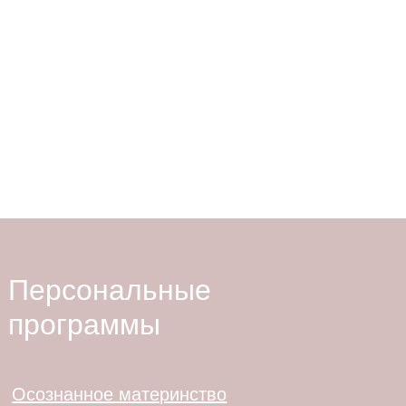
Основатель клиники превентивной
медицины HEALTH IQ
— Хайбулина Эльмира
Талгатовна
Персональные
программы
Осознанное материнство