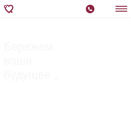
Бережем
ваше
будущее „