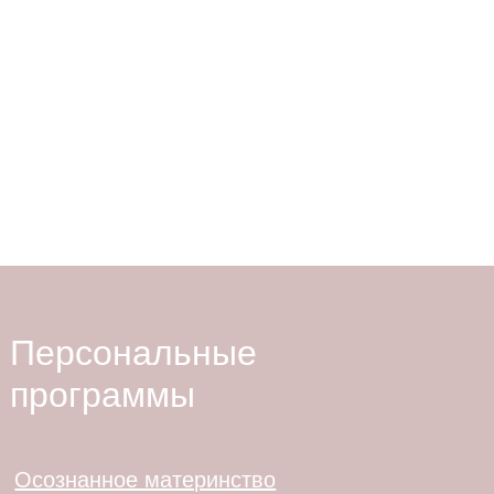
Основатель клиники превентивной
медицины HEALTH IQ
— Хайбулина Эльмира
Талгатовна
Персональные
программы
Осознанное материнство