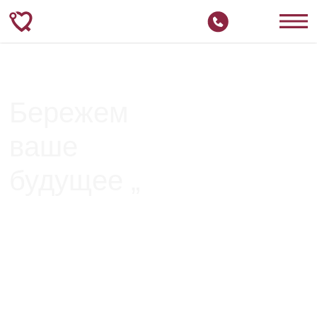
Бережем
ваше
будущее „