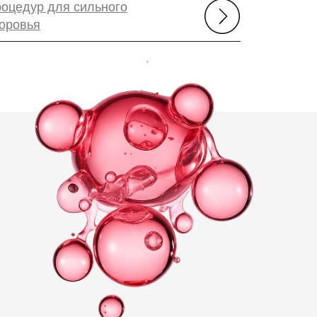
роцедур для сильного
доровья