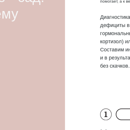
помогает, а к 
ему
Диагностик
дефициты ви
гормональн
кортизол) и
Составим и
и в результ
без скачков.