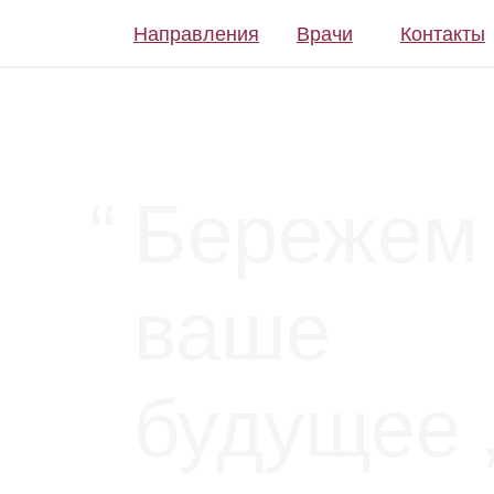
Направления
Врачи
Контакты
“
Бережем
ваше
будущее 