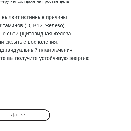
вечеру нет сил даже на простые дела
а выявит истинные причины —
таминов (D, B12, железо),
ые сбои (щитовидная железа,
ли скрытые воспаления.
ндивидуальный план лечения
ате вы получите устойчивую энергию
Далее