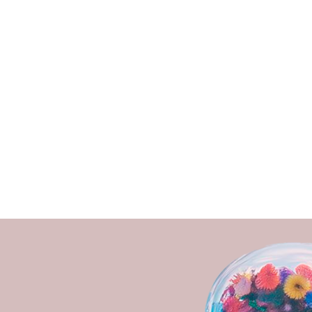
— Хайбулина Эльмира Талгато
Основатель клиники превентив
медицины HEALTH IQ