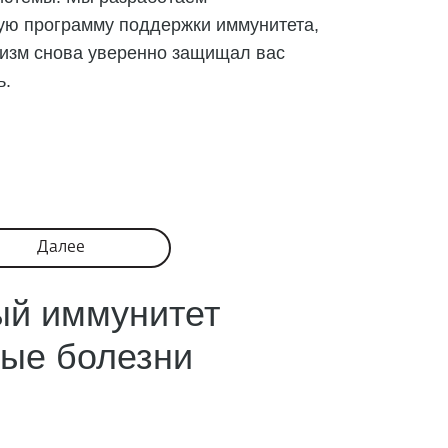
ую программу поддержки иммунитета,
низм снова уверенно защищал вас
ь.
Далее
й иммунитет
тые болезни