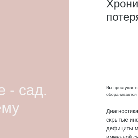
Хрони
потер
 - сад.
Вы простужает
оборачивается
ему
Диагностик
скрытые ин
дефициты м
иммунной с