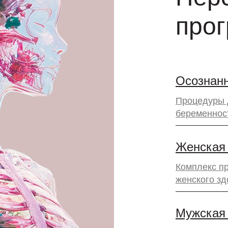
про
Осознанн
Процедуры 
беременнос
Женская
Комплекс п
женского зд
Мужская 