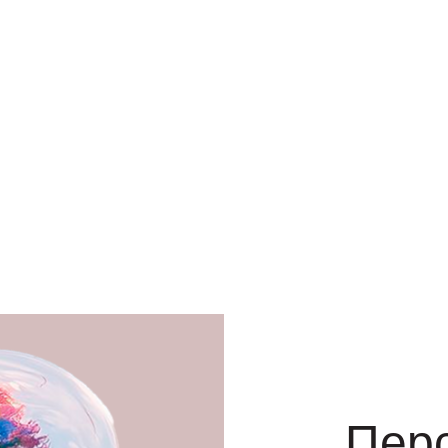
вна
ной
Пер