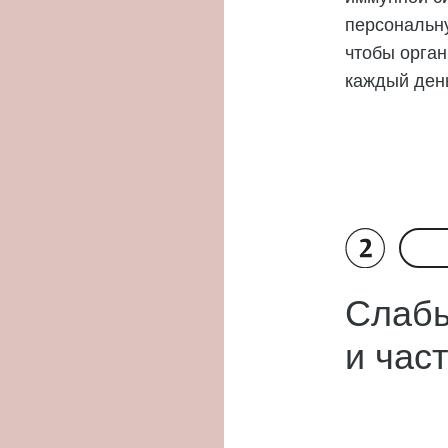
персональн
чтобы орга
каждый ден
Слабы
и час