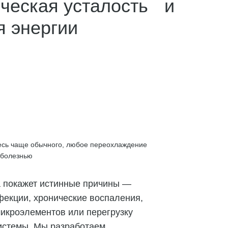
ческая усталость и
я энергии
есь чаще обычного, любое переохлаждение
 болезнью
а покажет истинные причины —
фекции, хронические воспаления,
икроэлементов или перегрузку
истемы. Мы разработаем