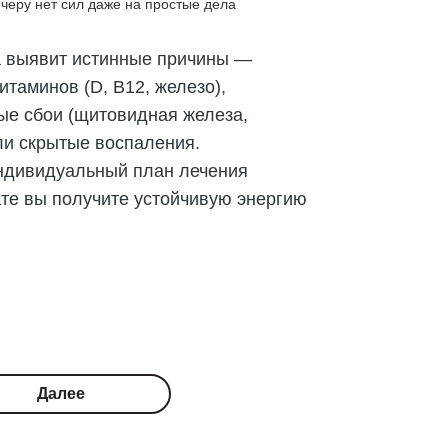
вечеру нет сил даже на простые дела
а выявит истинные причины —
таминов (D, B12, железо),
ые сбои (щитовидная железа,
ли скрытые воспаления.
ндивидуальный план лечения
ате вы получите устойчивую энергию
Далее