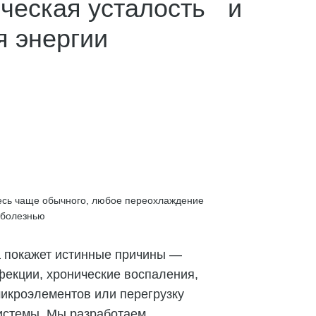
ческая усталость и
я энергии
есь чаще обычного, любое переохлаждение
 болезнью
а покажет истинные причины —
фекции, хронические воспаления,
икроэлементов или перегрузку
истемы. Мы разработаем