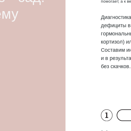
помогает, а к 
ему
Диагностик
дефициты ви
гормональн
кортизол) и
Составим и
и в результ
без скачков.