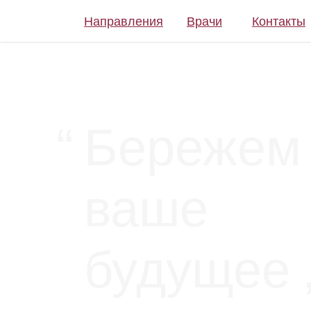
Направления
Врачи
Контакты
“
Бережем
ваше
будущее 