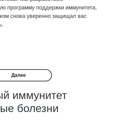
ую программу поддержки иммунитета,
низм снова уверенно защищал вас
ь.
Далее
й иммунитет
тые болезни