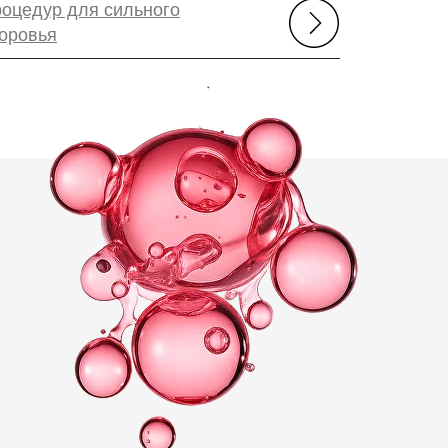
роцедур для сильного
доровья