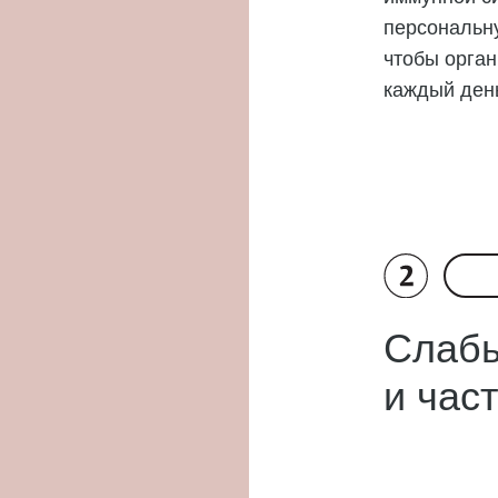
персональн
чтобы орга
каждый ден
Слабы
и час