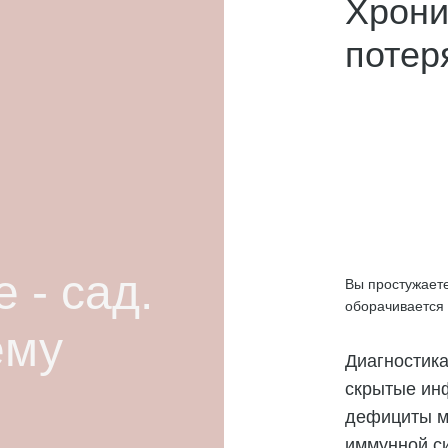
Хрони
потер
 - сад.
Вы простужает
оборачивается
ему
Диагностик
скрытые ин
дефициты м
иммунной с