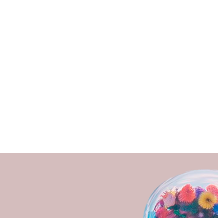
— Хайбулина Эльмира Талгато
Основатель клиники превентив
медицины HEALTH IQ