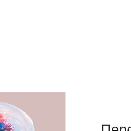
вна
ной
Пер