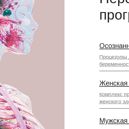
про
Осознанн
Процедуры 
беременнос
Женская
Комплекс п
женского зд
Мужская 