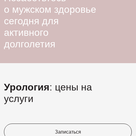
Услуга
Цена
о мужском здоровье
сегодня для
активного
долголетия
Урология
: цены на
услуги
Записаться