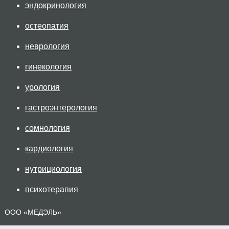
эндокринология
остеопатия
неврология
гинекология
урология
гастроэнтерология
сомнология
кардиология
нутрициология
п
сихотерапия
ООО «МЕДЭЛЬ»