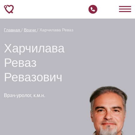
Главная
/
Врачи
/ Харчилава Реваз
Харчилава
Реваз
Ревазович
Врач-уролог, к.м.н.