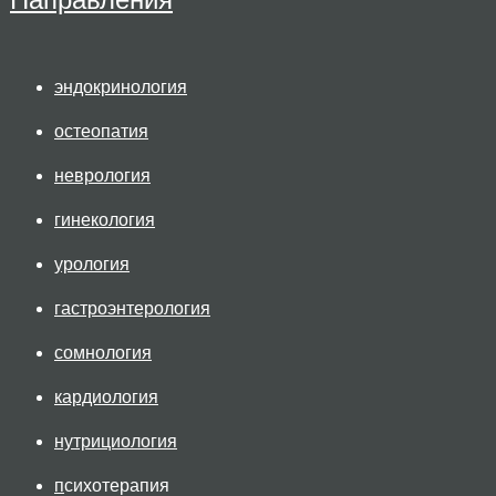
эндокринология
остеопатия
неврология
гинекология
урология
гастроэнтерология
сомнология
кардиология
нутрициология
п
сихотерапия